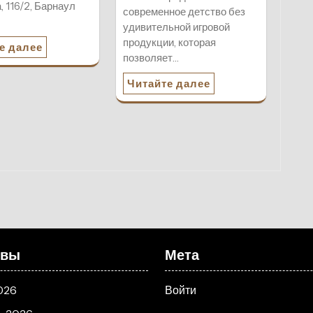
, 116/2, Барнаул
современное детство без
удивительной игровой
продукции, которая
е далее
позволяет…
Читайте далее
ивы
Мета
026
Войти