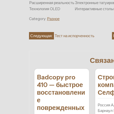
Расширенная реальность
Электронные татуиро
Технология OLED
Интерактивные столы
Category:
Разное
Навигация
Следующая:
Тест на испорченность
по
записям
Связа
Badcopy pro
Стро
410 — быстрое
комп
восстановлени
Сел
е
Россия А
поврежденных
Барнаул 