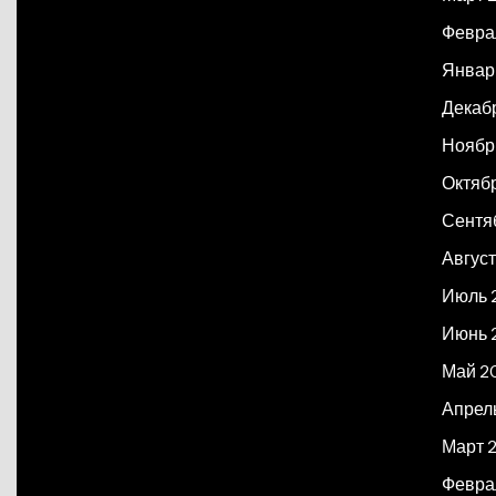
Февра
Январ
Декаб
Ноябр
Октяб
Сентя
Август
Июль 
Июнь 
Май 2
Апрел
Март 
Февра