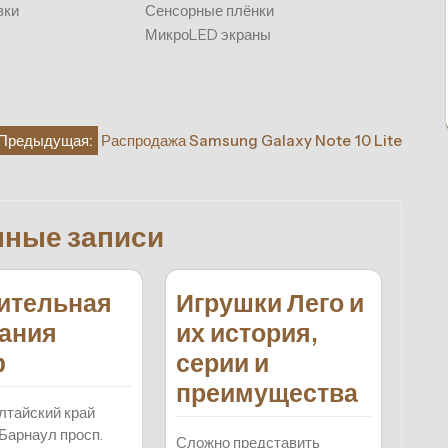
вки
Сенсорные плёнки
МикроLED экраны
Предыдущая:
Распродажа Samsung Galaxy Note 10 Lite
нные записи
ительная
Игрушки Лего и
ания
их история,
ф
серии и
преимущества
лтайский край
Барнаул просп.
Сложно представить