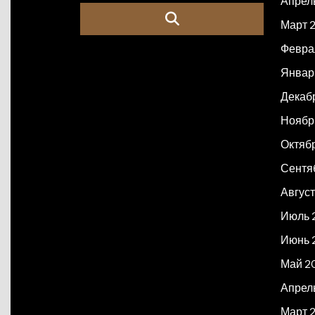
Апрел
Март 
Февра
Январ
Декаб
Ноябр
Октяб
Сентя
Авгус
Июль 
Июнь 
Май 2
Апрел
Март 