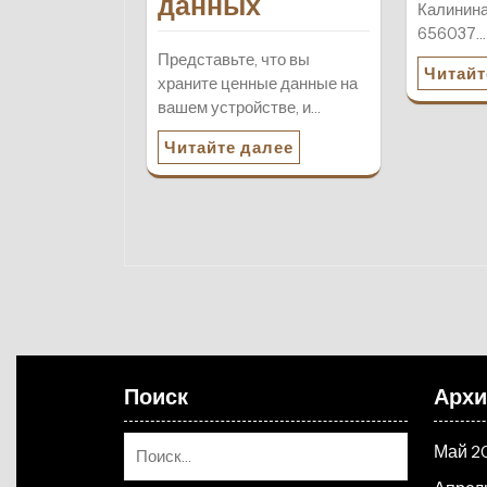
данных
Калинина
656037…
Представьте, что вы
Читайт
храните ценные данные на
вашем устройстве, и…
Читайте далее
Поиск
Арх
Май 2