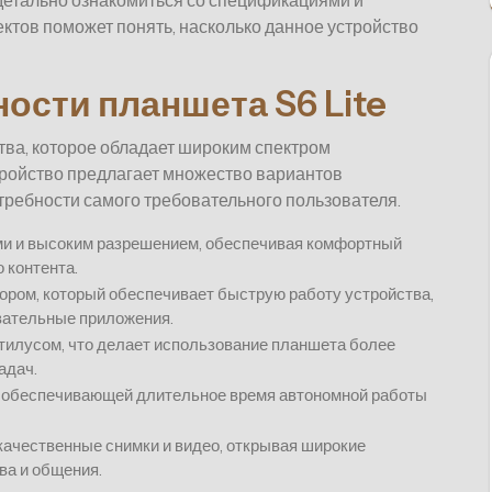
детально ознакомиться со спецификациями и
ктов поможет понять, насколько данное устройство
ости планшета S6 Lite
ва, которое обладает широким спектром
тройство предлагает множество вариантов
требности самого требовательного пользователя.
ми и высоким разрешением, обеспечивая комфортный
 контента.
ром, который обеспечивает быструю работу устройства,
вательные приложения.
тилусом, что делает использование планшета более
адач.
, обеспечивающей длительное время автономной работы
качественные снимки и видео, открывая широкие
ва и общения.