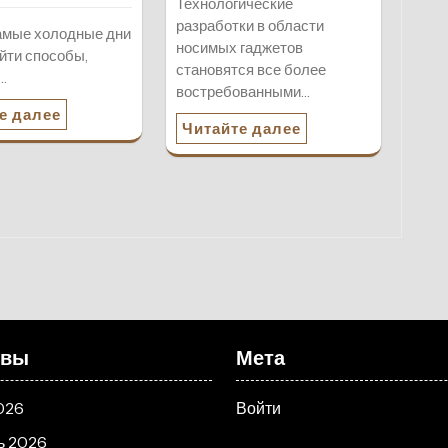
Технологические
разработки в области
амые холодные дни
носимых гаджетов
йти способы,
становятся все более
…
востребованными…
е далее
Читайте далее
ивы
Мета
026
Войти
ь 2026