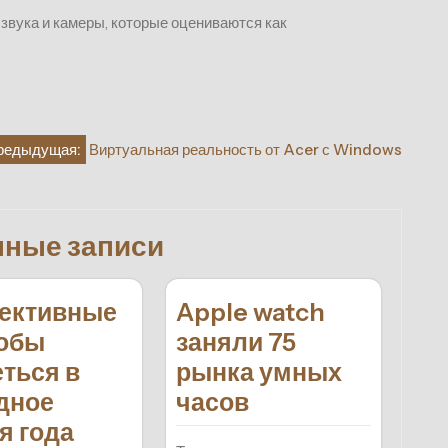
звука и камеры, которые оцениваются как
редыдущая:
Виртуальная реальность от Acer с Windows
нные записи
ективные
Apple watch
обы
заняли 75
еться в
рынка умных
дное
часов
я года