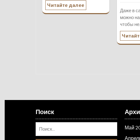
Читайте далее
Даже в с
можно на
чтобы не
Читайт
Поиск
Арх
Май 2
Апрел