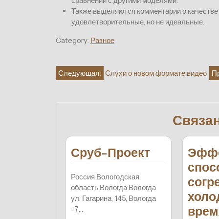
сравнении с другими моделями.
Также выделяются комментарии о качестве 
удовлетворительные, но не идеальные.
Category:
Разное
Навигация
Следующая:
Слухи о новом формате видео
П
по
записям
Связа
Сруб-Проект
Эфф
спос
Россия Вологодская
согр
область Вологда Вологда
холо
ул. Гагарина, 145, Вологда
врем
+7…