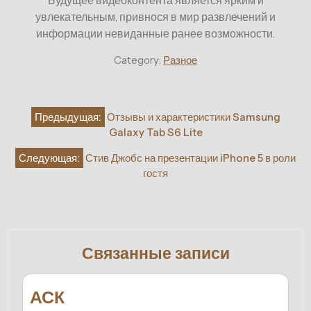
увлекательным, привнося в мир развлечений и
информации невиданные ранее возможности.
Category:
Разное
Навигация
Предыдущая:
Отзывы и характеристики Samsung
по
Galaxy Tab S6 Lite
записям
Следующая:
Стив Джобс на презентации iPhone 5 в роли
гостя
Связанные записи
АСК