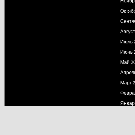
Ноябр
Октяб
Сентя
Август
Июль 
Июнь 
Май 2
Апрел
Март 
Февра
Январ
Декаб
Март 