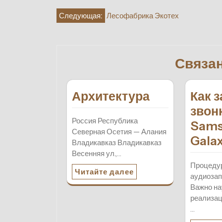
Навигация
Следующая:
Лесофабрика Экотех
по
записям
Связа
Архитектура
Как 
звон
Россия Республика
Sam
Северная Осетия — Алания
Gala
Владикавказ Владикавказ
Весенняя ул.,…
Процеду
Читайте далее
аудиозап
Важно на
реализац
…