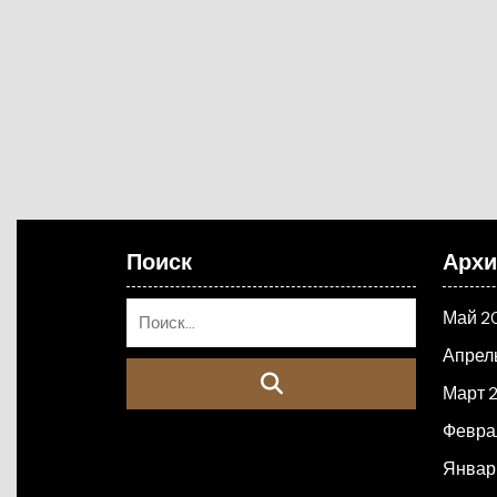
Поиск
Арх
Май 2
Апрел
Март 
Февра
Январ