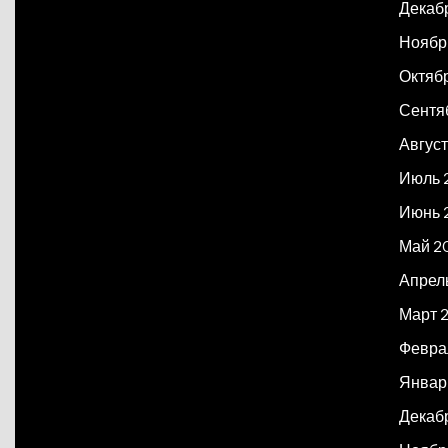
Декаб
Ноябр
Октяб
Сентя
Авгус
Июль 
Июнь 
Май 2
Апрел
Март 
Февра
Январ
Декаб