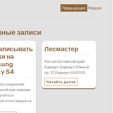
Предыдущая:
Феррум
нные записи
записывать
Лесмастер
ки на
Россия Алтайский край
sung
Барнаул Барнаул Южный
xy S4
пр., 31, Барнаул 656006…
Читайте далее
ра сохранения
исей вам знакома.
учиться
ии этого процесса.