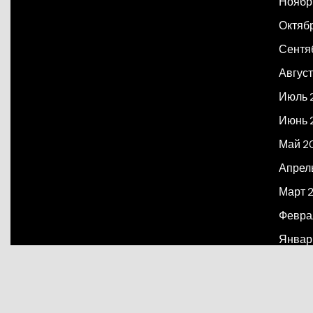
Ноябр
Октяб
Сентя
Август
Июль 
Июнь 
Май 2
Апрел
Март 
Февра
Январ
Декаб
Март 