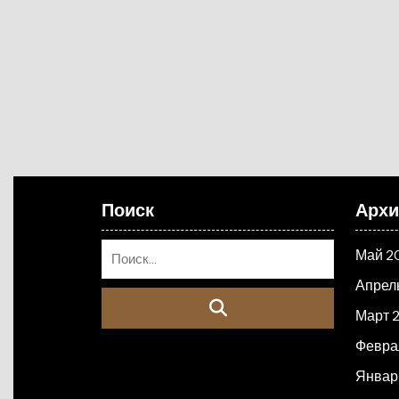
Поиск
Арх
Май 2
Апрел
Март 
Февра
Январ