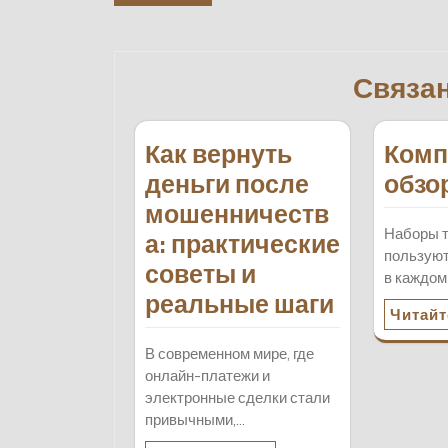
по
записям
Связа
Как вернуть
Комп
деньги после
обзо
мошенничеств
Наборы 
а: практические
пользую
советы и
в каждом
реальные шаги
Читайт
В современном мире, где
онлайн-платежи и
электронные сделки стали
привычными,…