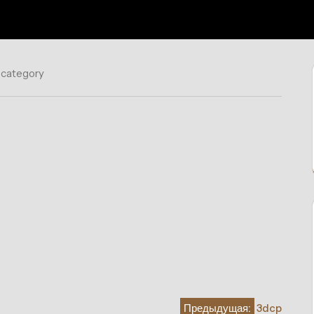
 category
Предыдущая:
3dcp