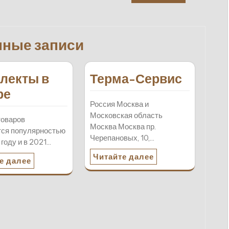
нные записи
лекты в
Терма-Сервис
ре
Россия Москва и
Московская область
товаров
Москва Москва пр.
тся популярностью
Черепановых, 10,…
 году и в 2021…
Читайте далее
е далее