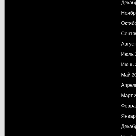
Декаб
Ноябр
Октяб
Сентя
Авгус
Июль 
Июнь 
Май 2
Апрел
Март 
Февра
Январ
Декаб