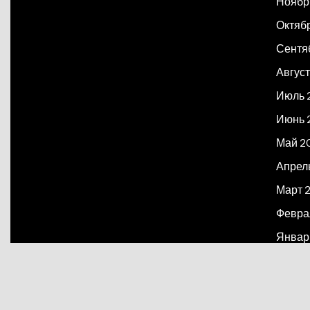
Ноябр
Октяб
Сентя
Август
Июль 
Июнь 
Май 2
Апрел
Март 
Февра
Январ
Декаб
Март 