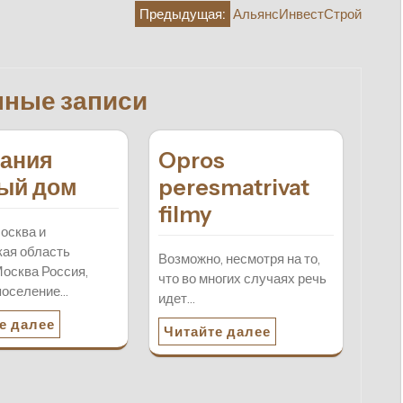
Предыдущая:
АльянсИнвестСтрой
нные записи
ания
Opros
ый дом
peresmatrivat
filmy
осква и
ая область
Возможно, несмотря на то,
осква Россия,
что во многих случаях речь
поселение…
идет…
е далее
Читайте далее