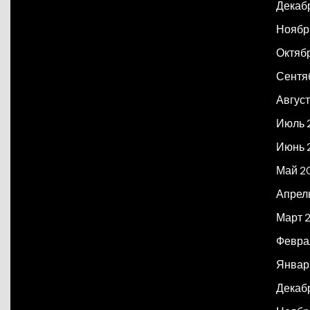
Декаб
Ноябр
Октяб
Сентя
Авгус
Июль 
Июнь 
Май 2
Апрел
Март 
Февра
Январ
Декаб