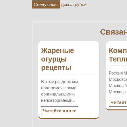
Навигация
Следующая:
Дом с трубой
по
записям
Связа
Жареные
Комп
огурцы
Тепл
рецепты
Россия М
Московск
В этом разделе мы
Москва М
поделимся с вами
Москва, 
оригинальными и
неповторимыми…
Читайт
Читайте далее