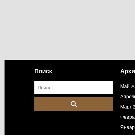
Поиск
Арх
Май 2
Апрел
Март 
Февра
Январ