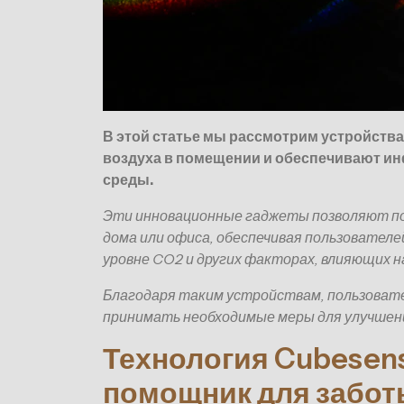
В этой статье мы рассмотрим устройств
воздуха в помещении и обеспечивают и
среды.
Эти инновационные гаджеты позволяют по
дома или офиса, обеспечивая пользовател
уровне CO2 и других факторах, влияющих н
Благодаря таким устройствам, пользовате
принимать необходимые меры для улучшени
Технология Cubesen
помощник для забот