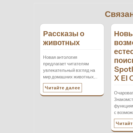
записям
Связа
Рассказы о
Нов
животных
возм
есте
Новая антология
поис
предлагает читателям
Spotl
увлекательный взгляд на
X El 
мир домашних животных,…
Читайте далее
Очарова
Знакомст
функция
с возмо
Читайт