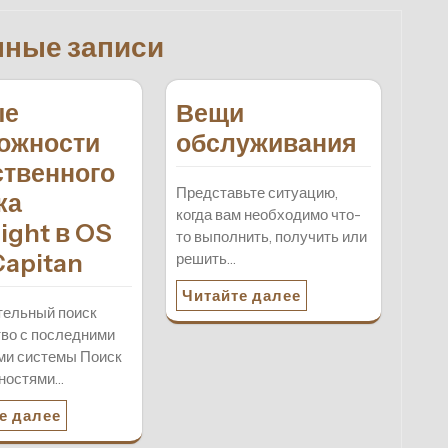
нные записи
ые
Вещи
ожности
обслуживания
ственного
Представьте ситуацию,
ка
когда вам необходимо что-
ight в OS
то выполнить, получить или
Capitan
решить…
Читайте далее
тельный поиск
во с последними
ми системы Поиск
жностями…
е далее