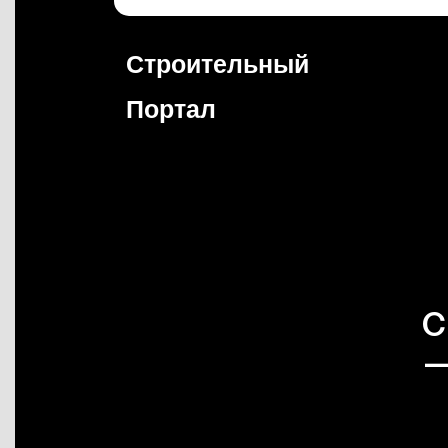
Перейти
к
содержимому
Строительный
Портал
C
—