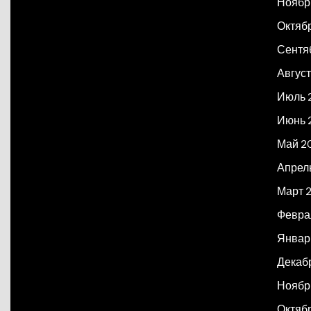
Ноябр
Октяб
Сентя
Авгус
Июль 
Июнь 
Май 2
Апрел
Март 
Февра
Январ
Декаб
Ноябр
Октяб