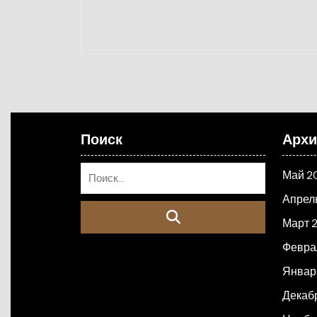
Поиск
Арх
Май 2
Апрел
Март 
Февра
Январ
Декаб