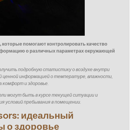
а, которые помогают контролировать качество
нформацию о различных параметрах окружающей
лучить подробную статистику о воздухе внутри
ей ценной информацией о температуре, влажности,
а комфорт и здоровье.
ли могут быть в курсе текущей ситуации и
я условий пребывания в помещении.
sors: идеальный
ы о здоровье