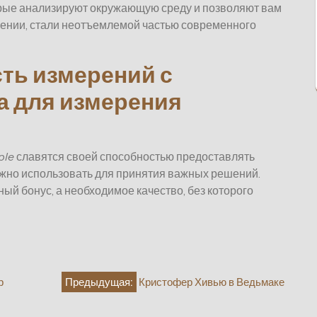
орые анализируют окружающую среду и позволяют вам
щении, стали неотъемлемой частью современного
ть измерений с
 для измерения
ple
славятся своей способностью предоставлять
жно использовать для принятия важных решений.
ный бонус, а необходимое качество, без которого
р
Предыдущая:
Кристофер Хивью в Ведьмаке