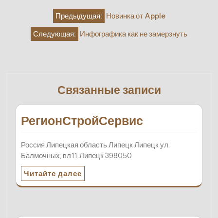
Навигация
Предыдущая:
Новинка от Apple
по
Следующая:
Инфографика как не замерзнуть
записям
Связанные записи
РегионСтройСервис
Россия Липецкая область Липецк Липецк ул.
Балмочных, вл11, Липецк 398050
Читайте далее