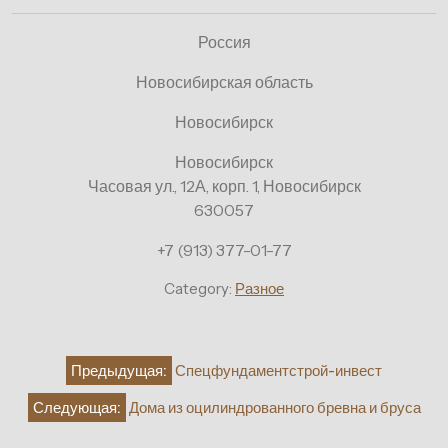
Россия
Новосибирская область
Новосибирск
Новосибирск
Часовая ул., 12А, корп. 1, Новосибирск
630057
+7 (913) 377-01-77
Category:
Разное
Навигация
Предыдущая:
Спецфундаментстрой-инвест
по
Следующая:
Дома из оцилиндрованного бревна и бруса
записям