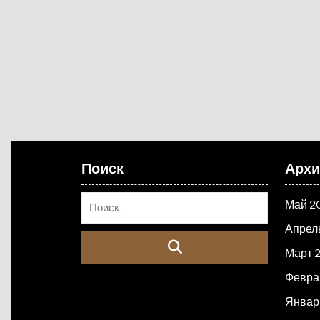
Поиск
Арх
Май 2
Апрел
Март 
Февра
Январ