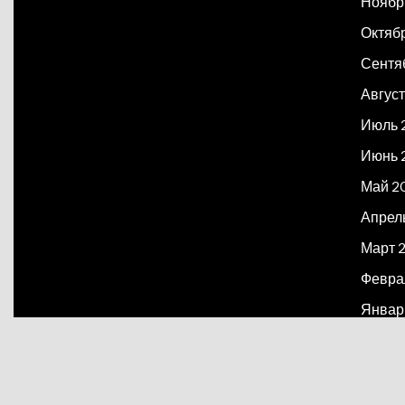
Ноябр
Октяб
Сентя
Август
Июль 
Июнь 
Май 2
Апрел
Март 
Февра
Январ
Декаб
Март 