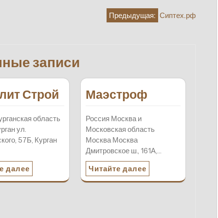
Предыдущая:
Сиптех.рф
нные записи
лит Строй
Маэстроф
урганская область
Россия Москва и
рган ул.
Московская область
кого, 57Б, Курган
Москва Москва
…
Дмитровское ш., 161А,…
е далее
Читайте далее