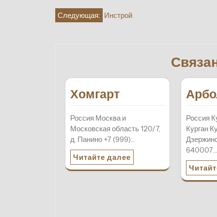
Навигация
Следующая:
Инстрой
по
записям
Связа
Хомгарт
Арбо
Россия Москва и
Россия К
Московская область 120/7,
Курган Ку
д. Панино +7 (999)…
Дзержинс
640007
Читайте далее
Читайт