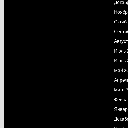
Декаб
Ноябр
Октяб
Сентя
Авгус
Июль 
Июнь 
Май 2
Апрел
Март 
Февра
Январ
Декаб