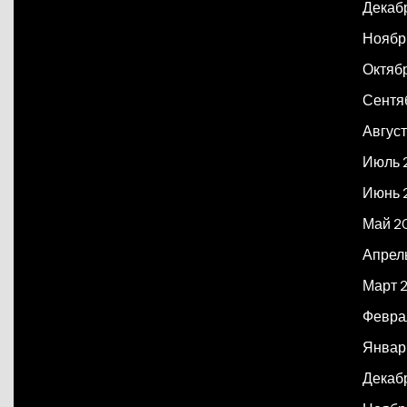
Декаб
Ноябр
Октяб
Сентя
Авгус
Июль 
Июнь 
Май 2
Апрел
Март 
Февра
Январ
Декаб