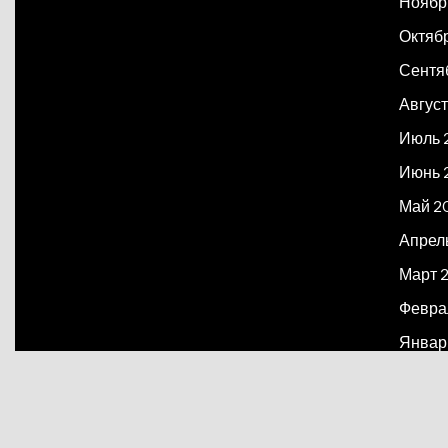
Ноябр
Октяб
Сентя
Август
Июль 
Июнь 
Май 2
Апрел
Март 
Февра
Январ
Декаб
Март 