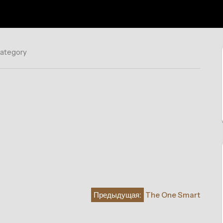
category
Предыдущая:
The One Smart