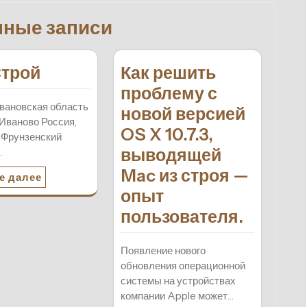
нные записи
трой
Как решить
проблему с
вановская область
новой версией
Иваново Россия,
OS X 10.7.3,
 Фрунзенский
выводящей
…
Mac из строя —
е далее
опыт
пользователя.
Появление нового
обновления операционной
системы на устройствах
компании Apple может…