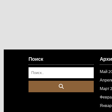
Поиск
Арх
Май 2
Апрел
Март 
Февра
Январ