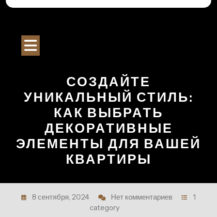
Перейти
к
Строительный Портал
содержимому
Кнопка
Открыть
СОЗДАЙТЕ
УНИКАЛЬНЫЙ СТИЛЬ:
КАК ВЫБРАТЬ
ДЕКОРАТИВНЫЕ
ЭЛЕМЕНТЫ ДЛЯ ВАШЕЙ
КВАРТИРЫ
8 сентября, 2024
Нет комментариев
1
category