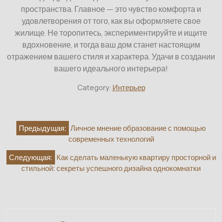
пространства. Главное — это чувство комфорта и
удовлетворения от того, как вы оформляете свое
жилище. Не торопитесь, экспериментируйте и ищите
вдохновение, и тогда ваш дом станет настоящим
отражением вашего стиля и характера. Удачи в создании
вашего идеального интерьера!
Category:
Интерьер
Навигация
Предыдущая:
Личное мнение образование с помощью
по
современных технологий
записям
Следующая:
Как сделать маленькую квартиру просторной и
стильной: секреты успешного дизайна однокомнатки