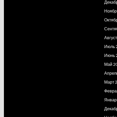
Декаб
Ноябр
Октяб
Сентя
Авгус
Июль 
Июнь 
Май 2
Апрел
Март 
Февра
Январ
Декаб