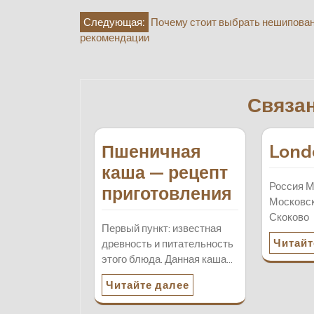
Навигация
Следующая:
Почему стоит выбрать нешипован
рекомендации
по
записям
Связа
Пшеничная
Lond
каша — рецепт
Россия М
приготовления
Московска
Скоково
Первый пункт: известная
Читайт
древность и питательность
этого блюда. Данная каша…
Читайте далее