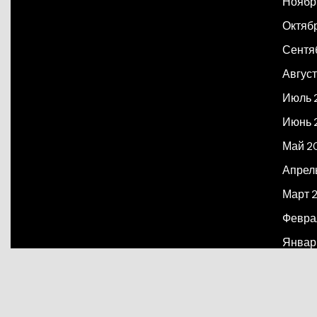
Ноябр
Октяб
Сентя
Август
Июль 
Июнь 
Май 2
Апрел
Март 
Февра
Январ
Декаб
Март 