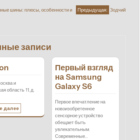
ные шины: плюсы, особенности и
Предыдущая:
Зодчий
нные записи
on
Первый взгляд
на Samsung
осква и
Galaxy S6
я область 11, д.
Первое впечатление на
е далее
новоизобретенное
сенсорное устройство
обещает быть
увлекательным.
Современные…