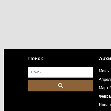
Поиск
Арх
Май 2
Апрел
Март 
Февра
Январ