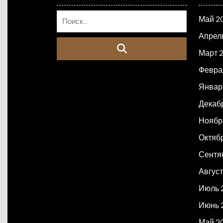
Май 2
Апрел
Март 
Февра
Январ
Декаб
Ноябр
Октяб
Сентя
Авгус
Июль 
Июнь 
Май 2