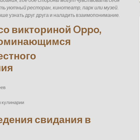
идания, где обе стороны могут чувствовать себя
ь уютный ресторан, кинотеатр, парк или музей.
е узнать друг друга и наладить взаимопонимание.
 со викториной Oppo,
поминающимся
естного
ния
еев
и кулинарии
дения свидания в