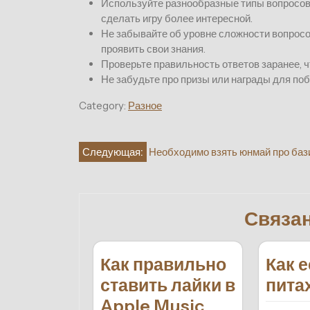
Используйте разнообразные типы вопросов:
сделать игру более интересной.
Не забывайте об уровне сложности вопросо
проявить свои знания.
Проверьте правильность ответов заранее, 
Не забудьте про призы или награды для по
Category:
Разное
Навигация
Следующая:
Необходимо взять юнмай про баз
по
записям
Связа
Как правильно
Как 
ставить лайки в
пита
Apple Music