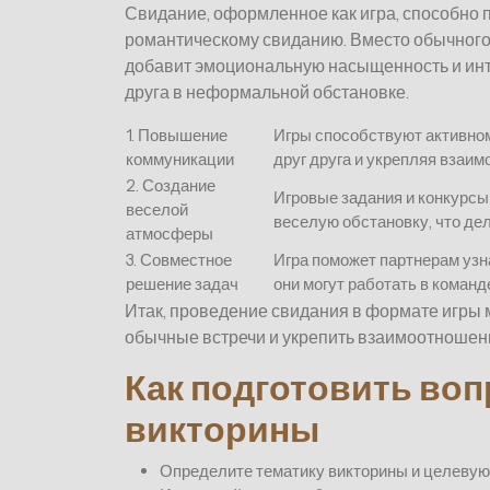
Свидание, оформленное как игра, способно 
романтическому свиданию. Вместо обычного 
добавит эмоциональную насыщенность и инт
друга в неформальной обстановке.
1. Повышение
Игры способствуют активно
коммуникации
друг друга и укрепляя взаим
2. Создание
Игровые задания и конкурсы
веселой
веселую обстановку, что де
атмосферы
3. Совместное
Игра поможет партнерам узн
решение задач
они могут работать в команд
Итак, проведение свидания в формате игры
обычные встречи и укрепить взаимоотношен
Как подготовить во
викторины
Определите тематику викторины и целевую