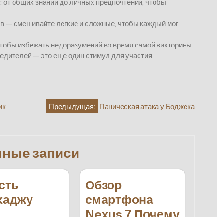
 от общих знаний до личных предпочтений, чтобы
в — смешивайте легкие и сложные, чтобы каждый мог
чтобы избежать недоразумений во время самой викторины.
бедителей — это еще один стимул для участия.
ик
Предыдущая:
Паническая атака у Боджека
нные записи
есть
Обзор
хаджу
смартфона
Nexus 7 Почему