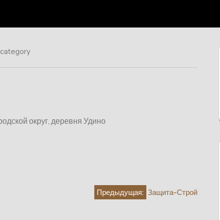
 category
родской округ, деревня Удино
Предыдущая:
Защита-Строй