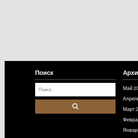
Поиск
Арх
Май 2
Апрел
Март 
Февра
Январ