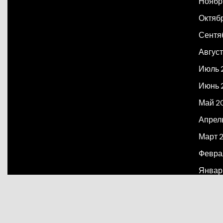
Ноябр
Октяб
Сентя
Август
Июль 
Июнь 
Май 2
Апрел
Март 
Февра
Январ
Декаб
Март 