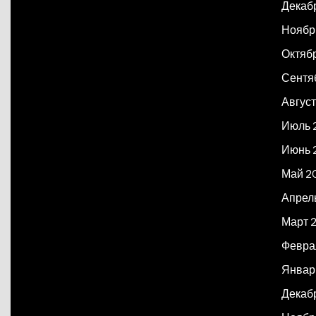
Декаб
Ноябр
Октяб
Сентя
Авгус
Июль 
Июнь 
Май 2
Апрел
Март 
Февра
Январ
Декаб