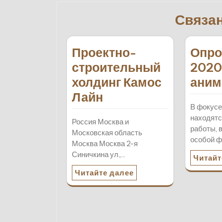
записям
Связа
Проектно-
Опро
строительный
2020
холдинг Камос
аним
Лайн
В фокусе
находят
Россия Москва и
работы, 
Московская область
особой 
Москва Москва 2-я
Синичкина ул.,…
Читайт
Читайте далее