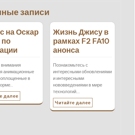
нные записи
с на Оскар
Жизнь Джису в
 по
рамках F2 FA10
ации
анонса
 внимания
Познакомьтесь с
ся анимационные
интересными обновлениями
воплощенные в
и интересными
форме…
нововведениями в мире
технологий.…
е далее
Читайте далее