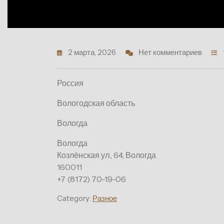
2 марта, 2026
Нет комментариев
Россия
Вологодская область
Вологда
Вологда
Козлёнская ул., 64, Вологда
160011
+7 (8172) 70-19-06
Category:
Разное