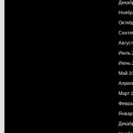
Декаб
Ноябр
Октяб
Сентя
Авгус
Июль 
Июнь 
Май 2
Апрел
Март 
Февра
Январ
Декаб