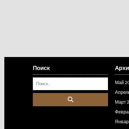
Поиск
Арх
Май 2
Апрел
Март 
Февра
Январ