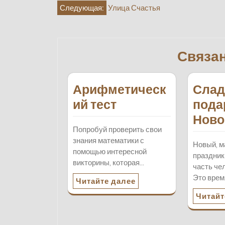
Навигация
Следующая:
Улица Счастья
по
записям
Связа
Арифметическ
Слад
ий тест
пода
Ново
Попробуй проверить свои
знания математики с
Новый, 
помощью интересной
праздник
викторины, которая…
часть че
Это врем
Читайте далее
Читайт