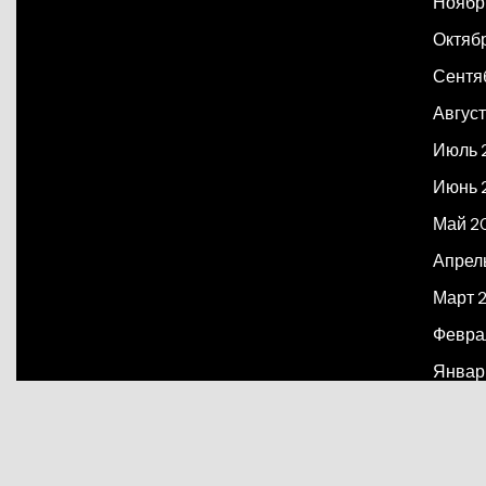
Ноябр
Октяб
Сентя
Август
Июль 
Июнь 
Май 2
Апрел
Март 
Февра
Январ
Декаб
Март 