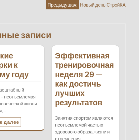
Предыдущая:
Новый день СтройКА
нные записи
кие
Эффективная
рки к
тренировочная
му году
неделя 29 —
как достичь
масштабный
лучших
 – неотъемлемая
результатов
ловеческой жизни.
я,…
Занятия спортом являются
е далее
неотъемлемой частью
здорового образа жизни и
стремления…