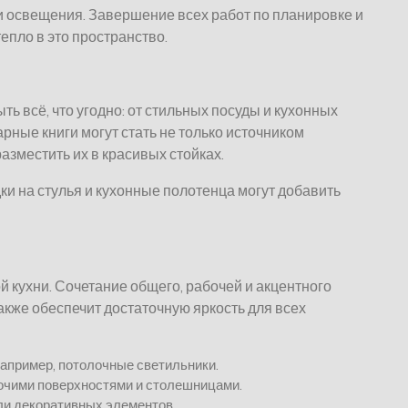
и освещения. Завершение всех работ по планировке и
епло в это пространство.
ть всё, что угодно: от стильных посуды и кухонных
ные книги могут стать не только источником
азместить их в красивых стойках.
дки на стулья и кухонные полотенца могут добавить
 кухни. Сочетание общего, рабочей и акцентного
акже обеспечит достаточную яркость для всех
апример, потолочные светильники.
очими поверхностями и столешницами.
ли декоративных элементов.