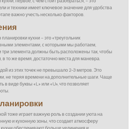
ухни, первое, с чем стоит разобраться, – это
и и техники имеет ключевое значение для удобства
этапе важно учесть несколько факторов.
ения
планировки кухни – это «треугольник
овными элементами, с которыми мы работаем,
ти три элемента должны быть расположены так, чтобы
в то же время, достаточно места для маневра.
ой из этих точек не превышало 2-3 метров. Это
и, не теряя времени на дополнительные шаги. Чаще
 в виде буквы «L» или «U», что позволяет
боты.
планировки
ой тоже играет важную роль в создании уюта на
енную и кухонную зоны, что создает атмосферу
е кухни обеспечивают больше уединения и