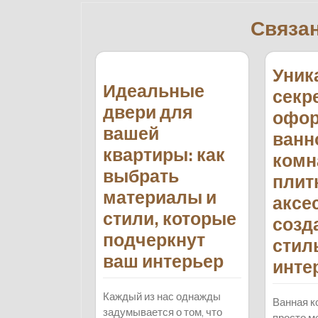
Связа
Уник
Идеальные
секр
двери для
офо
вашей
ванн
квартиры: как
комн
выбрать
плит
материалы и
аксе
стили, которые
созд
подчеркнут
стил
ваш интерьер
инте
Каждый из нас однажды
Ванная к
задумывается о том, что
просто м