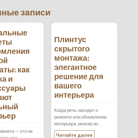
нные записи
альные
Плинтус
еты
скрытого
рмления
монтажа:
ой
элегантное
аты: как
решение для
ка и
вашего
ссуары
интерьера
ают
ьный
Когда речь заходит о
рьер
ремонте или обновлении
интерьера, многие из…
омната — это не
Читайте далее
есто для