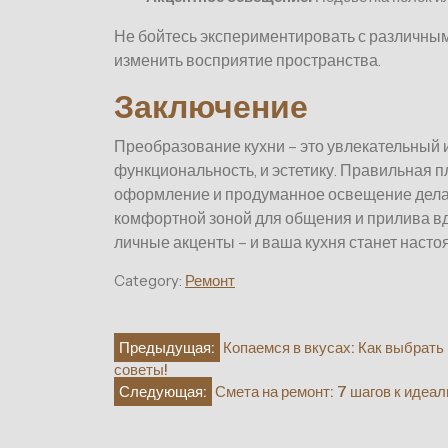
Не бойтесь экспериментировать с различным
изменить восприятие пространства.
Заключение
Преобразование кухни – это увлекательный и
функциональность, и эстетику. Правильная 
оформление и продуманное освещение делают
комфортной зоной для общения и прилива в
личные акценты – и ваша кухня станет наст
Category:
Ремонт
Навигация
Предыдущая:
Копаемся в вкусах: Как выбрат
советы!
по
Следующая:
Смета на ремонт: 7 шагов к идеа
записям