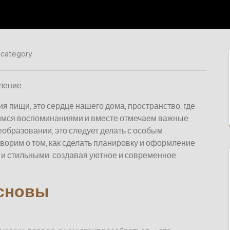
 category
мление
ия пищи, это сердце нашего дома, пространство, где
елимся воспоминаниями и вместе отмечаем важные
реобразовании, это следует делать с особым
ворим о том, как сделать планировку и оформление
 и стильными, создавая уютное и современное
основы