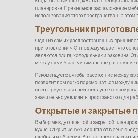
Когда мы начинаем думать о преобразовании к
планировка. Правильное расположение мебел
использования этого пространства. На этом 
Треугольник приготовл
Один из самых распространенных принципов 
приготовления». Он подразумевает, что осн
являются плита, холодильник и раковина. Э
между ними было минимальное расстояние и, 
Рекомендуется, чтобы расстояние между кажд
позволит вам легко перемещаться между ним
всего треугольник рекомендуется планировать
значительно увеличить пространство для ра
Открытые и закрытые 
Выбор между открытой и закрытой планировк
кухне. Открытые кухни сочетают в себе обед
свободы и общения. В то же время, закрыты