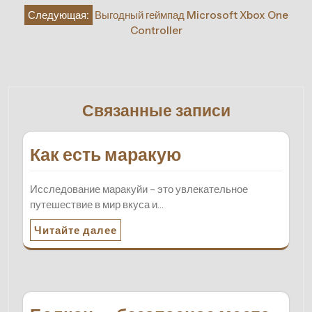
записям
Следующая:
Выгодный геймпад Microsoft Xbox One
Controller
Связанные записи
Как есть маракую
Исследование маракуйи – это увлекательное
путешествие в мир вкуса и…
Читайте далее