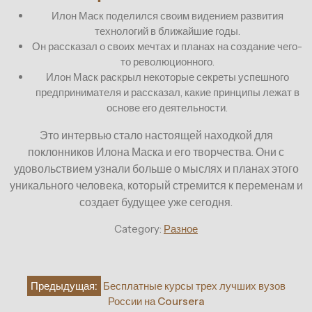
Илон Маск поделился своим видением развития
технологий в ближайшие годы.
Он рассказал о своих мечтах и планах на создание чего-
то революционного.
Илон Маск раскрыл некоторые секреты успешного
предпринимателя и рассказал, какие принципы лежат в
основе его деятельности.
Это интервью стало настоящей находкой для
поклонников Илона Маска и его творчества. Они с
удовольствием узнали больше о мыслях и планах этого
уникального человека, который стремится к переменам и
создает будущее уже сегодня.
Category:
Разное
Навигация
Предыдущая:
Бесплатные курсы трех лучших вузов
по
России на Coursera