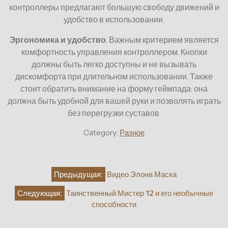
контроллеры предлагают большую свободу движений и
удобство в использовании.
Эргономика и удобство
. Важным критерием является
комфортность управления контроллером. Кнопки
должны быть легко доступны и не вызывать
дискомфорта при длительном использовании. Также
стоит обратить внимание на форму геймпада: она
должна быть удобной для вашей руки и позволять играть
без перегрузки суставов.
Category:
Разное
Навигация
Предыдущая:
Видео Элона Маска
по
Следующая:
Таинственный Мистер 12 и его необычные
записям
способности