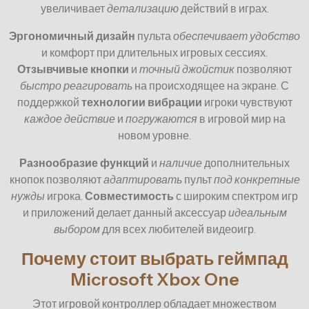
увеличивает
детализацию
действий в играх.
Эргономичный дизайн
пульта
обеспечивает
удобство
и комфорт при длительных игровых сессиях.
Отзывчивые кнопки
и
точный джойстик
позволяют
быстро реагировать
на происходящее на экране. С
поддержкой
технологии вибрации
игроки чувствуют
каждое действие
и
погружаются
в игровой мир на
новом уровне.
Разнообразие функций
и
наличие
дополнительных
кнопок позволяют
адаптировать
пульт
под конкретные
нужды
игрока.
Совместимость
с широким спектром игр
и приложений делает данный аксессуар
идеальным
выбором
для всех любителей видеоигр.
Почему стоит выбрать геймпад
Microsoft Xbox One
Этот игровой контроллер обладает множеством