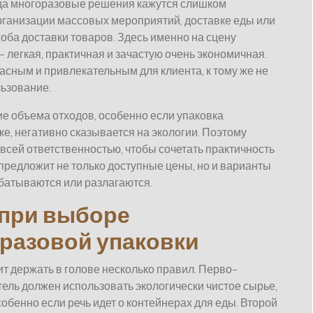
гда многоразовые решения кажутся слишком
рганизации массовых мероприятий, доставке еды или
оба доставки товаров. Здесь именно на сцену
 легкая, практичная и зачастую очень экономичная.
асным и привлекательным для клиента, к тому же не
льзование.
ие объема отходов, особенно если упаковка
е, негативно сказывается на экологии. Поэтому
всей ответственностью, чтобы сочетать практичность
предложит не только доступные цены, но и варианты
абатываются или разлагаются.
 при выборе
разовой упаковки
ит держать в голове несколько правил. Перво-
ель должен использовать экологически чистое сырье,
собенно если речь идет о контейнерах для еды. Второй