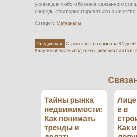
успеха для любого бизнеса, связанного с пи
очередь, стоит ориентироваться на качество
Category:
Материалы
Навигация
Следующая:
Строительство домов за 90 дней 
Калуге и области «под ключ»: реально ли это и ч
по
записям
Связа
Тайны рынка
Лице
недвижимости:
е в
Как понимать
стро
тренды и
Как 
делать
лову