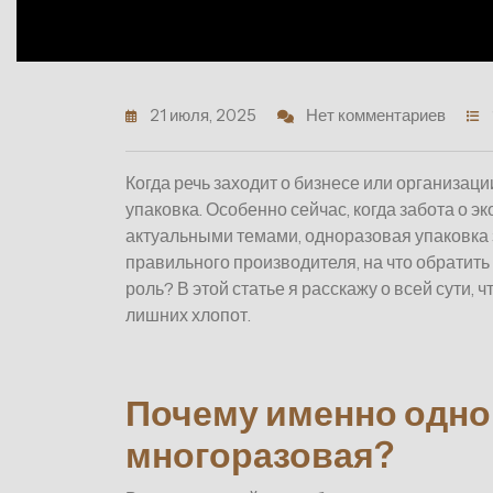
21 июля, 2025
Нет комментариев
Когда речь заходит о бизнесе или организац
упаковка. Особенно сейчас, когда забота о 
актуальными темами, одноразовая упаковка 
правильного производителя, на что обратит
роль? В этой статье я расскажу о всей сути,
лишних хлопот.
Почему именно однор
многоразовая?