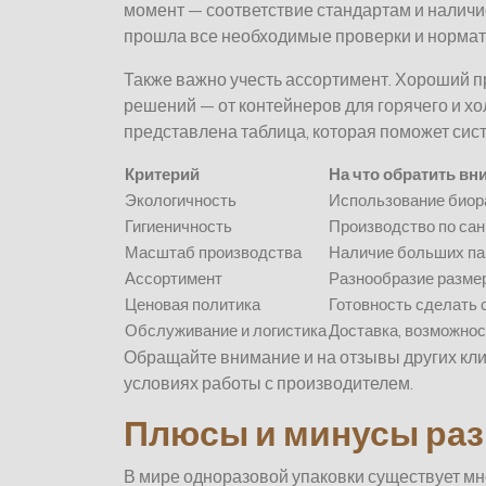
момент — соответствие стандартам и наличи
прошла все необходимые проверки и нормат
Также важно учесть ассортимент. Хороший 
решений — от контейнеров для горячего и хо
представлена таблица, которая поможет сис
Критерий
На что обратить вн
Экологичность
Использование биор
Гигиеничность
Производство по са
Масштаб производства
Наличие больших пар
Ассортимент
Разнообразие размер
Ценовая политика
Готовность сделать 
Обслуживание и логистика
Доставка, возможнос
Обращайте внимание и на отзывы других кли
условиях работы с производителем.
Плюсы и минусы раз
В мире одноразовой упаковки существует мн