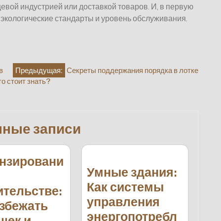
щевой индустрией или доставкой товаров. И, в первую
, экологические стандарты и уровень обслуживания.
в
Предыдущая:
Секреты поддержания порядка в лотке
то стоит знать?
нные записи
нзировани
Умные здания:
Как системы
ительстве:
управления
избежать
энергопотребл
шек и