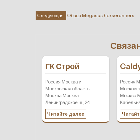
Навигация
Следующая:
Обзор Megasus horserunners
по
записям
Связа
ГК Строй
Cald
Россия Москва и
Россия М
Московская область
Московск
Москва Москва
Москва М
Ленинградское ш., 24,…
Кабельна
Читайте далее
Читайт