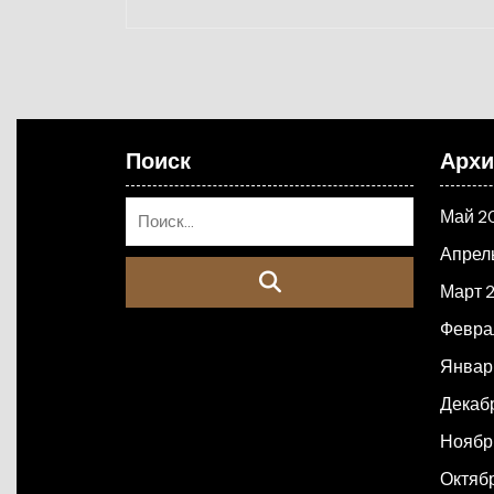
Поиск
Арх
Май 2
Апрел
Март 
Февра
Январ
Декаб
Ноябр
Октяб