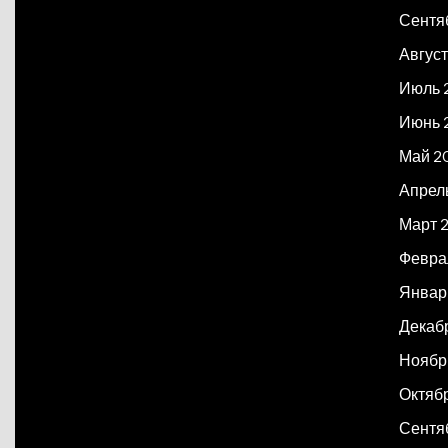
Сентя
Авгус
Июль 
Июнь 
Май 2
Апрел
Март 
Февра
Январ
Декаб
Ноябр
Октяб
Сентя