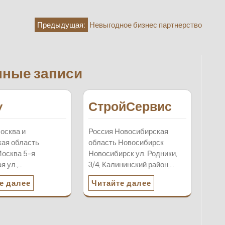
Предыдущая:
Невыгодное бизнес партнерство
нные записи
y
СтройСервис
осква и
Россия Новосибирская
ая область
область Новосибирск
осква 5-я
Новосибирск ул. Родники,
я ул.,…
3/4, Калининский район,…
е далее
Читайте далее