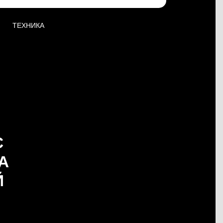
ТЕХНИКА
С
А
Й