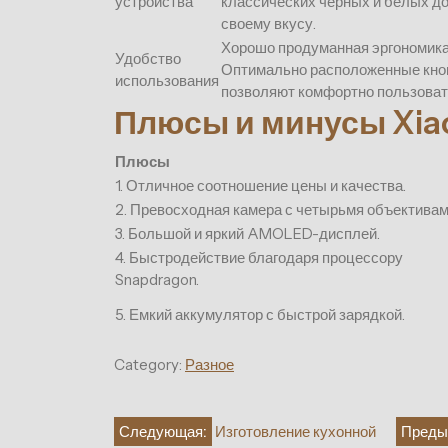
устройства
классических черных и белых до
своему вкусу.
Хорошо продуманная эргономика 
Удобство
Оптимально расположенные кноп
использования
позволяют комфортно пользоват
Плюсы и минусы Xiaom
Плюсы
1. Отличное соотношение цены и качества.
2. Превосходная камера с четырьмя объективам
3. Большой и яркий AMOLED-дисплей.
4. Быстродействие благодаря процессору
Snapdragon.
5. Емкий аккумулятор с быстрой зарядкой.
Category:
Разное
Навигация
Следующая:
Изготовление кухонной
Преды