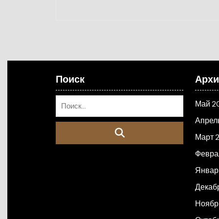
Поиск
Арх
Май 2
Апрел
Март 
Февра
Январ
Декаб
Ноябр