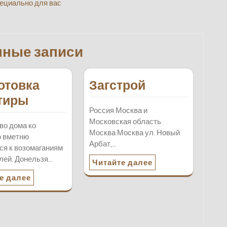
пециально для вас
нные записи
отовка
Загстрой
тиры
Россия Москва и
Московская область
во дома ко
Москва Москва ул. Новый
ю вметню
Арбат,…
ся к возомаганиям
лей. Донельзя…
Читайте далее
е далее