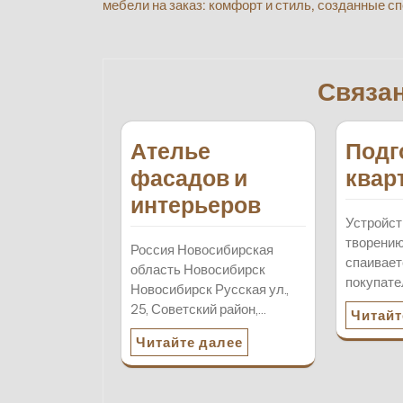
мебели на заказ: комфорт и стиль, созданные с
по
записям
Связа
Ателье
Подг
фасадов и
квар
интерьеров
Устройст
творени
Россия Новосибирская
спаивает
область Новосибирск
покупате
Новосибирск Русская ул.,
25, Советский район,…
Читайт
Читайте далее