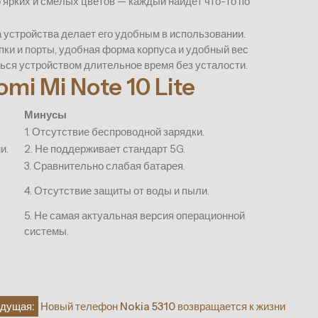
 ярких и смелых цветов — каждый найдет что-то по
устройства делает его удобным в использовании.
ки и порты, удобная форма корпуса и удобный вес
ься устройством длительное время без усталости.
i Mi Note 10 Lite
Минусы
1. Отсутствие беспроводной зарядки.
и.
2. Не поддерживает стандарт 5G.
3. Сравнительно слабая батарея.
4. Отсутствие защиты от воды и пыли.
5. Не самая актуальная версия операционной
системы.
дущая:
Новый телефон Nokia 5310 возвращается к жизни