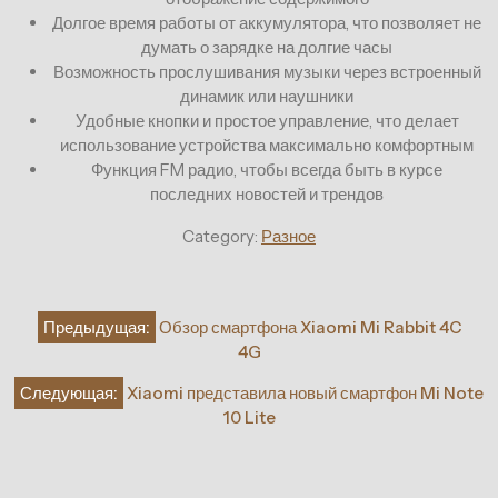
Долгое время работы от аккумулятора, что позволяет не
думать о зарядке на долгие часы
Возможность прослушивания музыки через встроенный
динамик или наушники
Удобные кнопки и простое управление, что делает
использование устройства максимально комфортным
Функция FM радио, чтобы всегда быть в курсе
последних новостей и трендов
Category:
Разное
Навигация
Предыдущая:
Обзор смартфона Xiaomi Mi Rabbit 4C
по
4G
записям
Следующая:
Xiaomi представила новый смартфон Mi Note
10 Lite