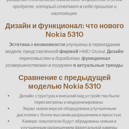
продукте, который сочетает в себе прошлое и
настоящее.
Дизайн и функционал: что нового
Nokia 5310
Эстетика
и
возможности
улучшены в переиздании
модели, представленной
фирмой
HMD Global.
Дизайн
переосмыслен
и
доработан
,
функционал
усовершенствован
и
погружен
в
актуальные
тренды
.
Сравнение с предыдущей
моделью Nokia 5310
Дизайн: структура и внешний вид устройства были
пересмотрены и модернизированы.
Экран: новая версия оборудована улучшенным
дисплеем с более высоким разрешением и яркостью.
Камера: покупатели будут обрадованы новым и
улучшенным разрешением фронтальной камеры.