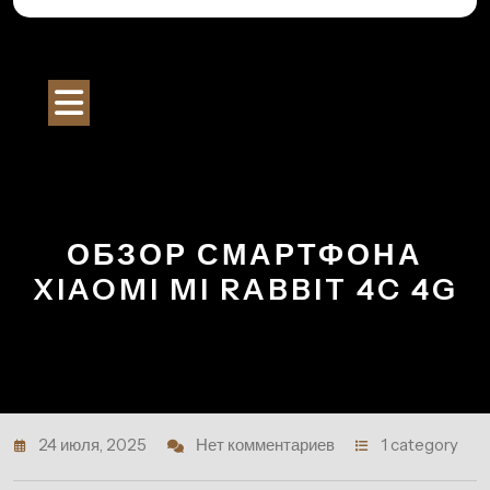
Перейти
к
Строительный Портал
содержимому
Кнопка
Открыть
ОБЗОР СМАРТФОНА
XIAOMI MI RABBIT 4C 4G
24 июля, 2025
Нет комментариев
1 category