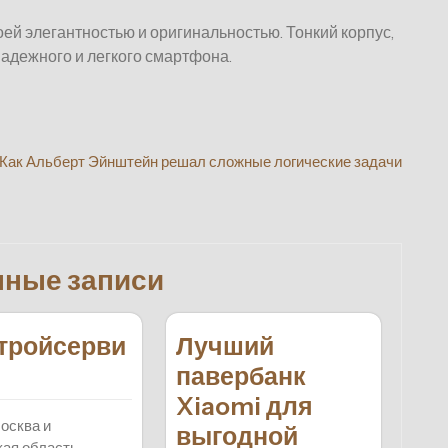
ей элегантностью и оригинальностью. Тонкий корпус,
адежного и легкого смартфона.
Как Альберт Эйнштейн решал сложные логические задачи
нные записи
тройсерви
Лучший
павербанк
Xiaomi для
осква и
выгодной
ая область