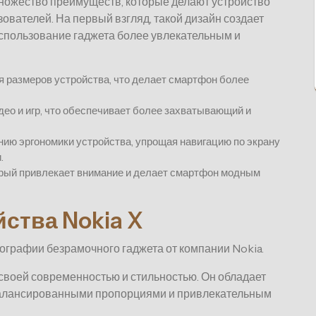
ожество преимуществ, которые делают устройство
ователей. На первый взгляд, такой дизайн создает
использование гаджета более увлекательным и
 размеров устройства, что делает смартфон более
ео и игр, что обеспечивает более захватывающий и
ию эргономики устройства, упрощая навигацию по экрану
.
рый привлекает внимание и делает смартфон модным
йства Nokia X
графии безрамочного гаджета от компании Nokia.
своей современностью и стильностью. Он обладает
балансированными пропорциями и привлекательным