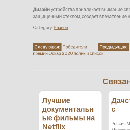
Дизайн
устройства привлекает внимание сво
защищенный стеклом, создает впечатление н
Category:
Разное
Навигация
Следующая:
Победители
Предыдущая:
премии Оскар 2020 полный список
по
записям
Связа
Лучшие
Дачс
документальн
с
ые фильмы на
Россия М
Netflix
Московск