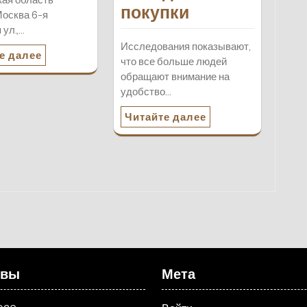
покупки
осква 6-я
 ул.,…
Исследования показывают,
е далее
что все больше людей
обращают внимание на
удобство…
Читайте далее
ивы
Мета