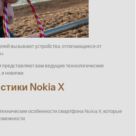
елей вызывают устройства, отличающиеся от
».
м представляют вам ведущие технологические
 и новички.
стики Nokia X
технические особенности смартфона Nokia X, которые
озможности.