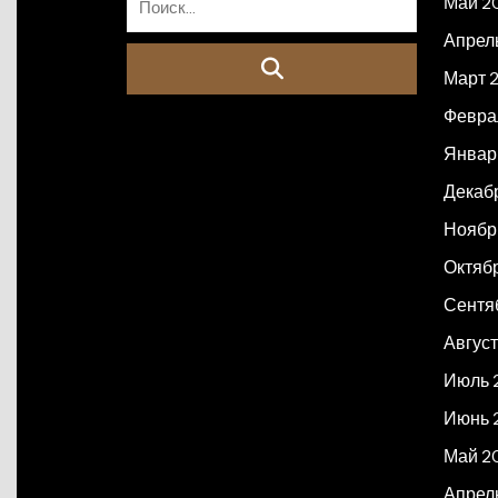
Май 2
Апрел
Март 
Февра
Январ
Декаб
Ноябр
Октяб
Сентя
Авгус
Июль 
Июнь 
Май 2
Апрел