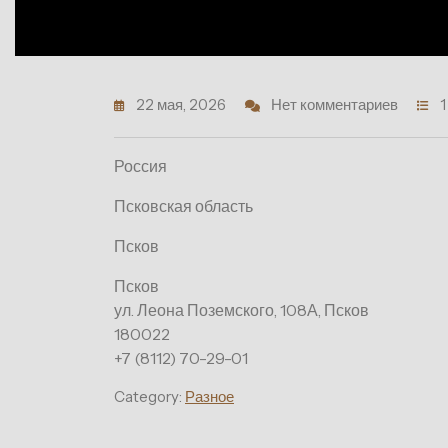
22 мая, 2026
Нет комментариев
1
Россия
Псковская область
Псков
Псков
ул. Леона Поземского, 108А, Псков
180022
+7 (8112) 70-29-01
Category:
Разное