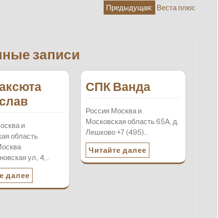
Предыдущая:
Веста плюс
нные записи
аксюта
СПК Ванда
слав
Россия Москва и
Московская область 65А, д.
осква и
Лешково +7 (495)…
ая область
Москва
Читайте далее
овская ул., 4,…
е далее