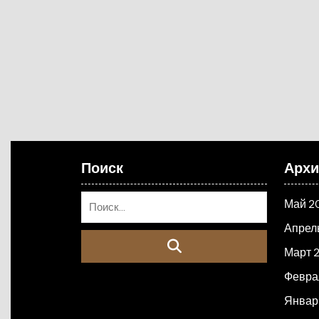
Поиск
Арх
Май 2
Апрел
Март 
Февра
Январ