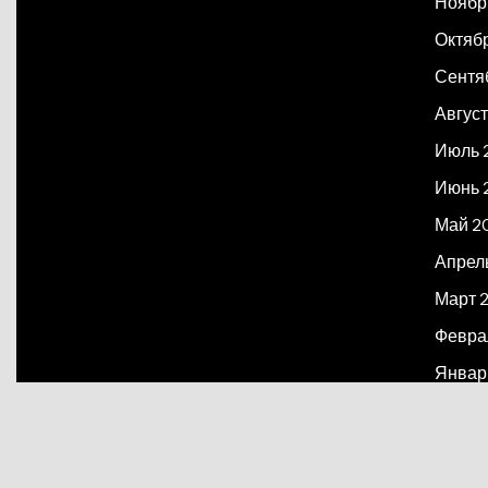
Ноябр
Октяб
Сентя
Август
Июль 
Июнь 
Май 2
Апрел
Март 
Февра
Январ
Декаб
Март 