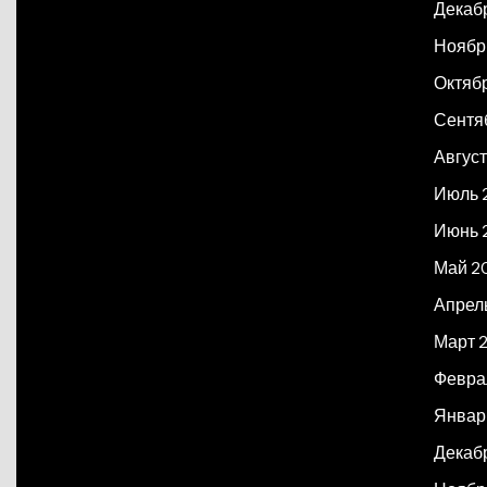
Декаб
Ноябр
Октяб
Сентя
Авгус
Июль 
Июнь 
Май 2
Апрел
Март 
Февра
Январ
Декаб