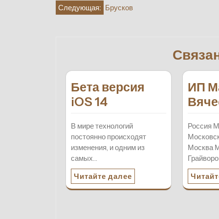
Навигация
Следующая:
Брусков
по
записям
Связа
Бета версия
ИП М
iOS 14
Вяче
В мире технологий
Россия М
постоянно происходят
Московск
изменения, и одним из
Москва 
самых…
Грайворон
Читайте далее
Читайт