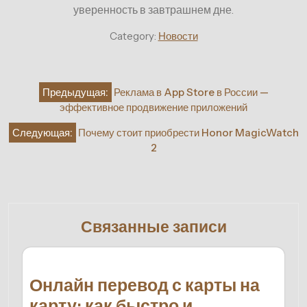
уверенность в завтрашнем дне.
Category:
Новости
Навигация
Предыдущая:
Реклама в App Store в России —
по
эффективное продвижение приложений
записям
Следующая:
Почему стоит приобрести Honor MagicWatch
2
Связанные записи
Онлайн перевод с карты на
карту: как быстро и