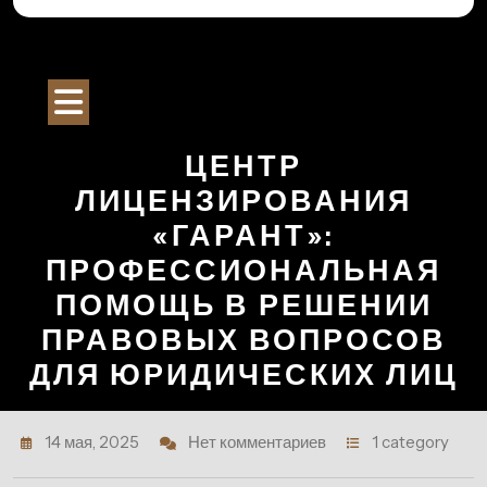
Перейти
к
Строительный Портал
содержимому
Кнопка
Открыть
ЦЕНТР
ЛИЦЕНЗИРОВАНИЯ
«ГАРАНТ»:
ПРОФЕССИОНАЛЬНАЯ
ПОМОЩЬ В РЕШЕНИИ
ПРАВОВЫХ ВОПРОСОВ
ДЛЯ ЮРИДИЧЕСКИХ ЛИЦ
14 мая, 2025
Нет комментариев
1 category