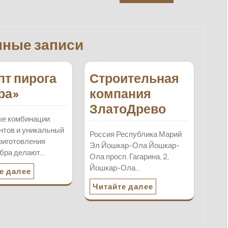
нные записи
пт пирога
Строительная
ра»
компания
ЗлатоДрево
ые комбинации
нтов и уникальный
Россия Республика Марий
риготовления
Эл Йошкар-Ола Йошкар-
ебра делают…
Ола просп. Гагарина, 2,
Йошкар-Ола…
е далее
Читайте далее