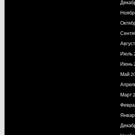
Декаб
Ноябр
Октяб
Сентя
Авгус
Июль 
Июнь 
Май 2
Апрел
Март 
Февра
Январ
Декаб