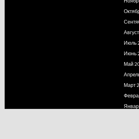
Ноябр
Октяб
Сентя
Август
Июль 
Июнь 
Май 2
Апрел
Март 
Февра
Январ
Декаб
Март 