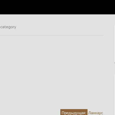
 category
Предыдущая:
Ланхаус