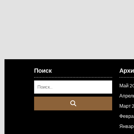
Поиск
Арх
Май 2
Апрел
Март 
Февра
Январ