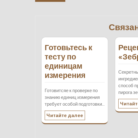
по
записям
Связа
Готовьтесь к
Реце
тесту по
«Зеб
единицам
Секретн
измерения
ингредие
способ п
Готовитсяе к проверке по
пирога з
знанию единиц измерения
Читайт
требует особой подготовки…
Читайте далее