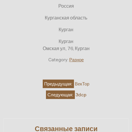
Россия
Курганская область
Курган
Курган
Омская ул., 76, Курган
Category:
Разное
Навигация
Предыдущая:
ВекТор
по
Следующая:
3dcp
записям
Связанные записи